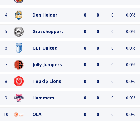
4
Den Helder
0
0
0
0.0%
5
Grasshoppers
0
0
0
0.0%
6
GET United
0
0
0
0.0%
7
Jolly Jumpers
0
0
0
0.0%
8
Topkip Lions
0
0
0
0.0%
9
Hammers
0
0
0
0.0%
10
OLA
0
0
0
0.0%