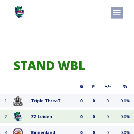
STAND WBL
G
P
+/-
%
1
Triple ThreaT
0
0
0
0.0%
2
ZZ Leiden
0
0
0
0.0%
3
Binnenland
0
0
0
0.0%